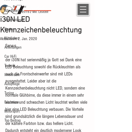
Ron Binder
Alle Beiträge
5. Dez. 2019
2 Min. Lesezeit
i30N LED
Informationen
Kennzeichenbeleuchtung
Kosten
Nützliches
Aktualisiert:
2. Jan. 2020
Servus,
Anleitungen
Car Hi-Fi
der i30N hat serienmäßig ja Gott sei Dank eine 
Technik
LED Beleuchtung sowohl die Rückleuchten als 
auch die Frontscheinwerfer sind mit LEDs 
Innenraum
ausgestattet. Leider aber ist die 
Autopflege
Kennzeichenbeleuchtung nicht LED, sondern eine 
Tuning
normale Glühbirne, da diese immer in einem sehr 
warmen und schwachen Licht leuchtet wollen viele 
Erlebnisse
hier eine LED Beleuchtung verbauen. Die Vorteile 
Motorsport
sind grundsätzlich die längere Lebensdauer und 
Top Beitrag
der kältere Farbton bzw. das hellere Licht. 
Dadurch entsteht ein deutlich modernerer Look 