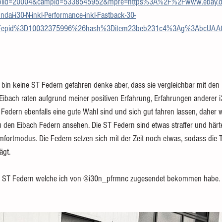
toolid=20004&campid=5338545952&mpre=https%3A%2F%2Fwww.ebay.d
ndai-i30-N-inkl-Performance-inkl-Fastback-30-
epid%3D10032375996%26hash%3Ditem23beb231c4%3Ag%3AbcUAA
 bin keine ST Federn gefahren denke aber, dass sie vergleichbar mit den
ibach raten aufgrund meiner positiven Erfahrung, Erfahrungen anderer 
 Federn ebenfalls eine gute Wahl sind und sich gut fahren lassen, daher w
 den Eibach Federn ansehen. Die ST Federn sind etwas straffer und härte
fortmodus. Die Federn setzen sich mit der Zeit noch etwas, sodass die T
ägt.
der ST Federn welche ich von @i30n_pfrmnc zugesendet bekommen habe. 