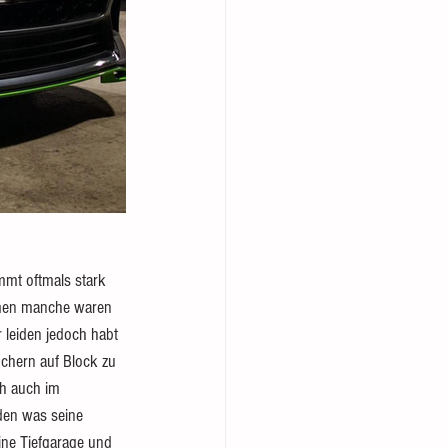
mmt oftmals stark 
mmen manche waren 
r leiden jedoch habt 
öchern auf Block zu 
ch auch im 
iden was seine 
ine Tiefgarage und 