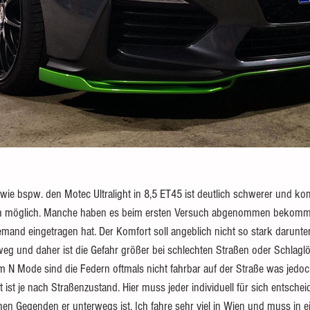
wie bspw. den Motec Ultralight in 8,5 ET45 ist deutlich schwerer und ko
doch möglich. Manche haben es beim ersten Versuch abgenommen beko
 jemand eingetragen hat. Der Komfort soll angeblich nicht so stark darunte
weg und daher ist die Gefahr größer bei schlechten Straßen oder Schlagl
m N Mode sind die Federn oftmals nicht fahrbar auf der Straße was jedo
 ist je nach Straßenzustand. Hier muss jeder individuell für sich entsche
hen Gegenden er unterwegs ist. Ich fahre sehr viel in Wien und muss in e