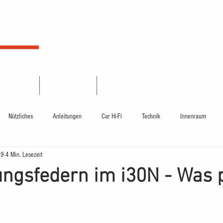
leitungen
Car HiFi
Über mich
Nützliches
Anleitungen
Car Hi-Fi
Technik
Innenraum
19
4 Min. Lesezeit
rag
ungsfedern im i30N - Was 