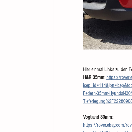
Hier einmal Links zu den 
H&R 35mm
: 
https://rover
icep_id=114&ipn=icep&
Federn-35mm-Hyundai-i30N
Tieferlegung%2F22280
Vogtland 30mm:
https://rover.ebay.com/ro