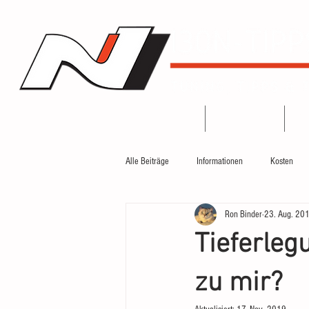
Blog
Top Beiträge
An
Alle Beiträge
Informationen
Kosten
Ron Binder
23. Aug. 20
Erlebnisse
Motorsport
Top Beit
Tieferleg
zu mir?