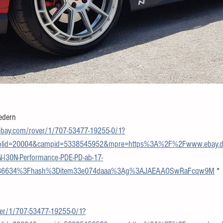
Federn
.ebay.com/rover/1/707-53477-19255-0/1?
toolid=20004&campid=5338545952&mpre=https%3A%2F%2Fwww.ebay.
-I30N-Performance-PDE-PD-ab-17-
9086634%3Fhash%3Ditem33e074daaa%3Ag%3AJAEAAOSwRaFcqw9M
 *
ver/1/707-53477-19255-0/1?