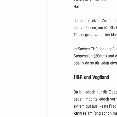
Aktualisiert:
17. Nov. 2019
Hallo,
da mich in letzter Zeit au
hier verfassen, um für Klar
Tieferlegung wobei ich klar
In Sachen Tieferlegungsfe
Suspension (20mm) und die
positiv da so für jeden etwa
H&R und Vogtland
Da ich jedoch nur die Eib
geben, möchte jedoch vor
extrem gut aus, keine Frage
kann
 es am Ring schon mal