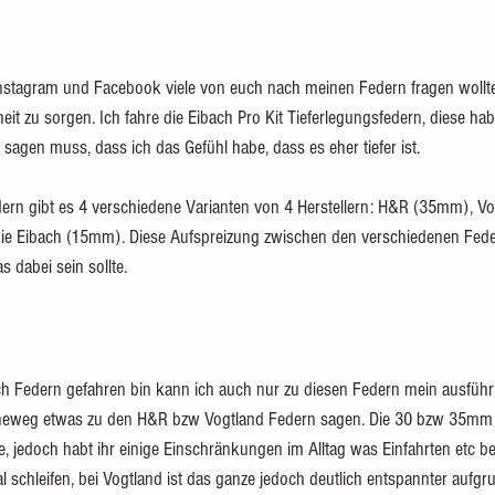
f Instagram und Facebook viele von euch nach meinen Federn fragen wollte
heit zu sorgen. Ich fahre die Eibach Pro Kit Tieferlegungsfedern, diese hab
 sagen muss, dass ich das Gefühl habe, dass es eher tiefer ist. 
dern gibt es 4 verschiedene Varianten von 4 Herstellern: H&R (35mm), V
 Eibach (15mm). Diese Aufspreizung zwischen den verschiedenen Federn 
s dabei sein sollte. 
ach Federn gefahren bin kann ich auch nur zu diesen Federn mein ausführ
neweg etwas zu den H&R bzw Vogtland Federn sagen. Die 30 bzw 35mm T
, jedoch habt ihr einige Einschränkungen im Alltag was Einfahrten etc bet
 schleifen, bei Vogtland ist das ganze jedoch deutlich entspannter aufgr