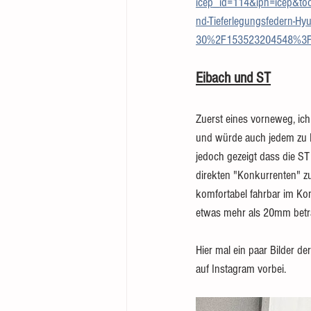
icep_id=114&ipn=icep&
nd-Tieferlegungsfedern-Hyu
30%2F153523204548%3F
Eibach und ST
Zuerst eines vorneweg, ich
und würde auch jedem zu E
jedoch gezeigt dass die ST
direkten "Konkurrenten" zu
komfortabel fahrbar im Kom
etwas mehr als 20mm betr
Hier mal ein paar Bilder 
auf Instagram vorbei.