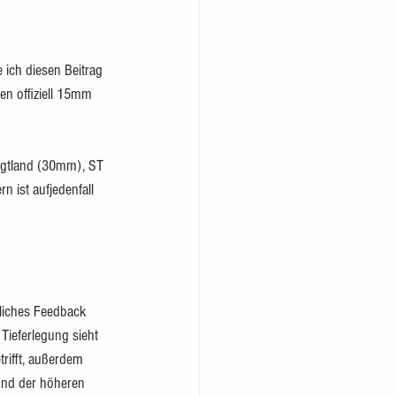
 ich diesen Beitrag 
en offiziell 15mm 
ogtland (30mm), ST 
ist aufjedenfall 
liches Feedback 
ieferlegung sieht 
rifft, außerdem 
und der höheren 