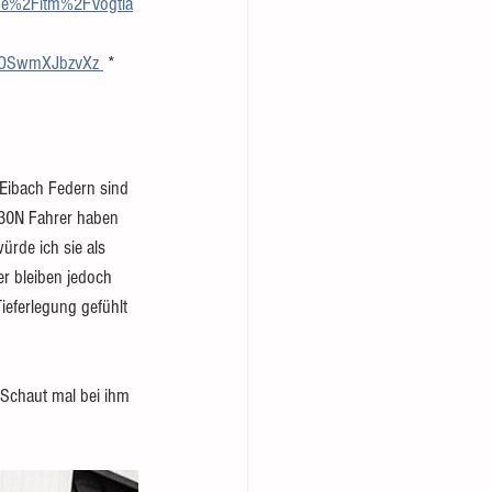
e%2Fitm%2FVogtla
OSwmXJbzvXz 
 *
 Eibach Federn sind 
i30N Fahrer haben 
ürde ich sie als 
r bleiben jedoch 
ieferlegung gefühlt 
Schaut mal bei ihm 