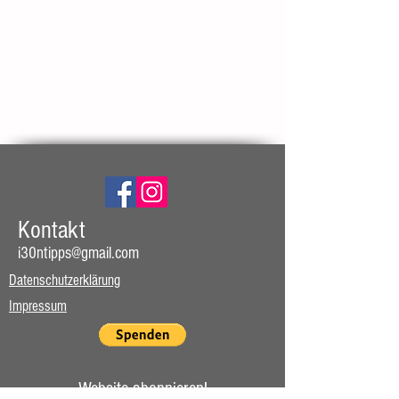
Kontakt​
i30ntipps@gmail.com
Datenschutzerklärung​
Impressum​
Website
abonnieren
!